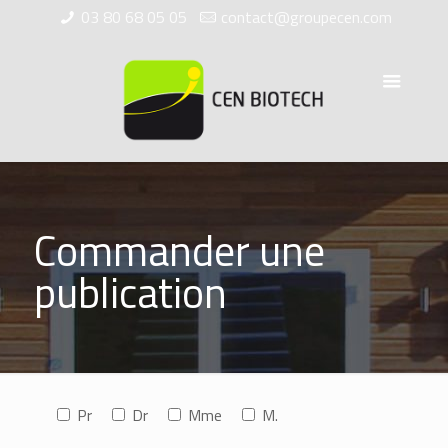
03 80 68 05 05
contact@groupecen.com
Commander une
publication
Pr
Dr
Mme
M.